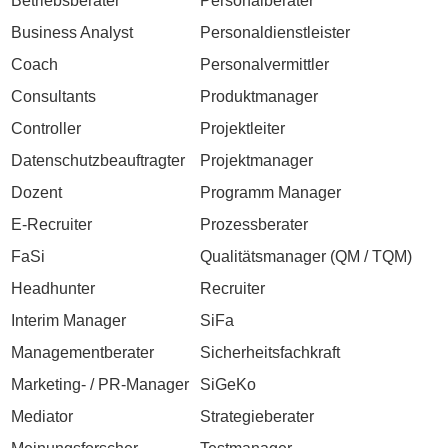
Betriebsberater
Personalberater
Business Analyst
Personaldienstleister
Coach
Personalvermittler
Consultants
Produktmanager
Controller
Projektleiter
Datenschutzbeauftragter
Projektmanager
Dozent
Programm Manager
E-Recruiter
Prozessberater
FaSi
Qualitätsmanager (QM / TQM)
Headhunter
Recruiter
Interim Manager
SiFa
Managementberater
Sicherheitsfachkraft
Marketing- / PR-Manager
SiGeKo
Mediator
Strategieberater